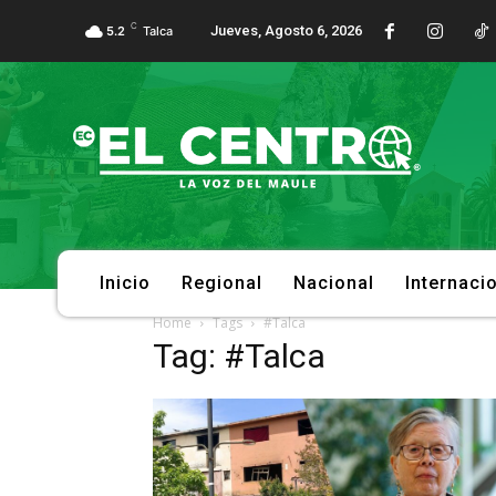
C
Jueves, Agosto 6, 2026
5.2
Talca
Inicio
Regional
Nacional
Internaci
Home
Tags
#Talca
Tag: #Talca