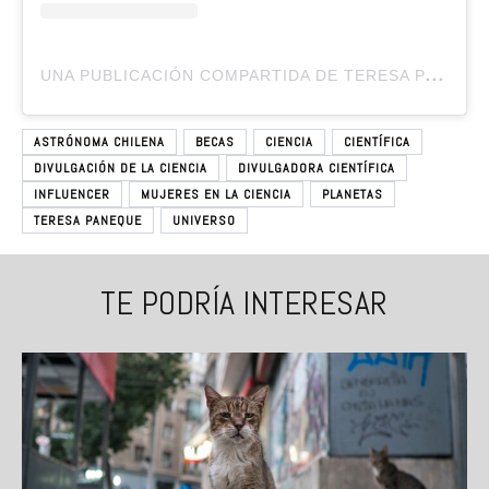
U
NA PUBLICACIÓN COMPARTIDA DE TERESA PANEQUE (@TEREPANEQUE)
ASTRÓNOMA CHILENA
BECAS
CIENCIA
CIENTÍFICA
DIVULGACIÓN DE LA CIENCIA
DIVULGADORA CIENTÍFICA
INFLUENCER
MUJERES EN LA CIENCIA
PLANETAS
TERESA PANEQUE
UNIVERSO
TE PODRÍA INTERESAR