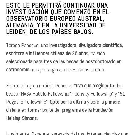
ESTO LE PERMITIRÁ CONTINUAR UNA
INVESTIGACIÓN QUE COMENZÓ EN EL
OBSERVATORIO EUROPEO AUSTRAL,
ALEMANIA, Y EN LA UNIVERSIDAD DE
LEIDEN, DE LOS PAÍSES BAJOS.
Teresa Paneque, una
investigadora, divulgadora científica,
escritora e influencer chilena de 26 año
s, ha sido
seleccionada para
tres de las becas de postdoctorado en
astronomía
más prestigiosas de Estados Unidos.
Frente a la gran noticia, Paneque
tuvo que elegir
entre las
becas “NASA Hubble Fellowship”, “Jansky Fellowship” y “51
Pegasi b Fellowship”.
Optó por la última
y será la primera
chilena en formar parte del
programa de la Fundación
Heising-Simons.
Igualmente, Paneque, egresada del magíster en ciencias con