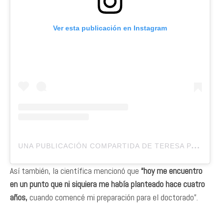
Ver esta publicación en Instagram
U
NA PUBLICACIÓN COMPARTIDA DE TERESA PANEQUE (@TEREPANEQUE)
Así también, la científica mencionó que
“hoy me encuentro
en un punto que ni siquiera me había planteado hace cuatro
años,
cuando comencé mi preparación para el doctorado”.