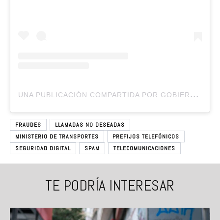
U
NA PUBLICACIÓN COMPARTIDA POR GOBIERNO DE CHILE (@GOBIERNODECHILE)
FRAUDES
LLAMADAS NO DESEADAS
MINISTERIO DE TRANSPORTES
PREFIJOS TELEFÓNICOS
SEGURIDAD DIGITAL
SPAM
TELECOMUNICACIONES
TE PODRÍA INTERESAR