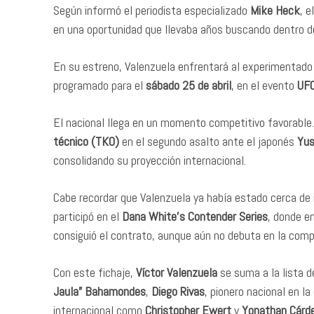
Según informó el periodista especializado
Mike Heck
, e
en una oportunidad que llevaba años buscando dentro de
En su estreno, Valenzuela enfrentará al experimentad
programado para el
sábado 25 de abril
, en el evento
UFC
El nacional llega en un momento competitivo favorable
técnico (TKO)
en el segundo asalto ante el japonés
Yus
consolidando su proyección internacional.
Cabe recordar que Valenzuela ya había estado cerca de 
participó en el
Dana White’s Contender Series
, donde e
consiguió el contrato, aunque aún no debuta en la comp
Con este fichaje,
Víctor Valenzuela
se suma a la lista d
Jaula” Bahamondes
,
Diego Rivas
, pionero nacional en l
internacional como
Christopher Ewert
y
Yonathan Cárd