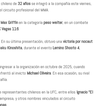
l chileno de
32 años
se integró a la compañía este viernes,
l circuito profesional del MMA.
o
Max Griffin
en la categoría
peso welter
, en un combate
 Vegas 116
.
. En su última presentación, obtuvo una
victoria por nocaut
aku Kinoshita
, durante el evento
Lemino Shooto 4
,
ingresar a la organización en octubre de 2025, cuando
nfrentó al invicto
Michael Oliveira
. En esa ocasión, su rival
añía.
e representantes chilenos en la UFC, entre ellos
Ignacio “El
a empresa, y otros nombres vinculados al circuito
enas
.