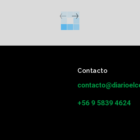
Contacto
contacto@diarioelce
+56 9 5839 4624