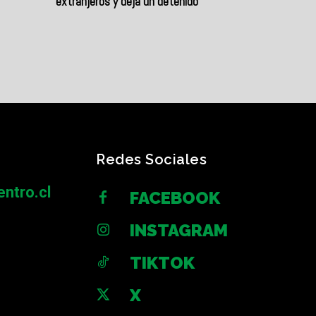
extranjeros y deja un detenido
Redes Sociales
ntro.cl
FACEBOOK
INSTAGRAM
TIKTOK
X