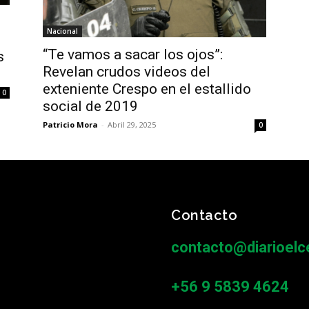
Nacional
“Te vamos a sacar los ojos”:
s
Revelan crudos videos del
exteniente Crespo en el estallido
0
social de 2019
Patricio Mora
-
Abril 29, 2025
0
Contacto
contacto@diarioelce
+56 9 5839 4624