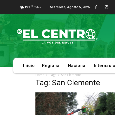
C
Miércoles, Agosto 5, 2026
13.7
Talca
Inicio
Regional
Nacional
Internaci
Home
Tags
San Clemente
Tag: San Clemente