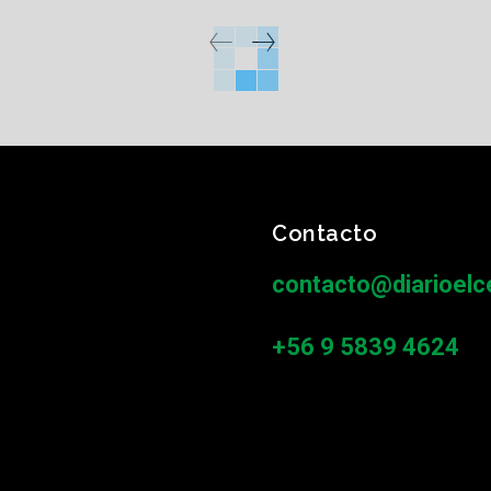
Contacto
contacto@diarioelce
+56 9 5839 4624