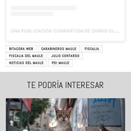
U
NA PUBLICACIÓN COMPARTIDA DE DIARIO EL CENTRO (@DIARIOELCENTRO.CL)
BITACORA WEB
CARABINEROS MAULE
FISCALIA
FISCALIA DEL MAULE
JULIO CONTARDO
NOTICIAS DEL MAULE
PDI MAULE
TE PODRÍA INTERESAR