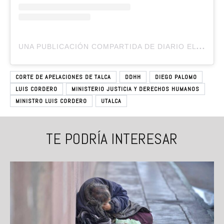
U
NA PUBLICACIÓN COMPARTIDA DE DIARIO EL CENTRO (@DIARIOELCENTRO.CL)
CORTE DE APELACIONES DE TALCA
DDHH
DIEGO PALOMO
LUIS CORDERO
MINISTERIO JUSTICIA Y DERECHOS HUMANOS
MINISTRO LUIS CORDERO
UTALCA
TE PODRÍA INTERESAR