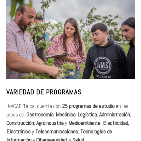
VARIEDAD DE PROGRAMAS
INACAP Talca, cuenta con
25 programas de estudio
en las
áreas de:
Gastronomía
;
Mecánica
;
Logística
;
Administración
;
Construcción
;
Agroindustria
y
Medioambiente
,
Electricidad
,
Electrónica
y
Telecomunicaciones
;
Tecnologías de
Información
y
Ciberseguridad
; y
Salud
.