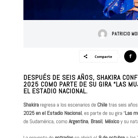
PATRICIO MO
Comparte
DESPUÉS DE SEIS AÑOS, SHAKIRA CONF
2025 COMO PARTE DE SU GIRA “LAS MU
EL ESTADIO NACIONAL.
Shakira
regresa a los escenarios de
Chile
tras seis años 
2025 en el Estadio Nacional
, es parte de su gira “
Las mu
de Sudamérica, como
Argentina
,
Brasil
,
México
y su nat
La preventa de
entradas
se abrirá el
9 de octubre
a las