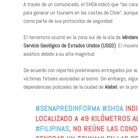
A través de un comunicado, el SHOA indicó que “las cara
para generar un tsunami en las costas de Chile”, aunq
como parte de sus protocolos de seguridad.
El terremoto ocurrió en la zona sur de la isla de
Mindan
Servicio Geológico de Estados Unidos (USGS)
. El movim
asiático debido a su alta magnitud.
De acuerdo con reportes preliminares entregados por a
víctimas fatales asociadas al sismo. Sin embargo, algu
dependencias policiales de la ciudad de
Alabel
, en la pr
#SENAPREDINFORMA
#SHOA
INDI
LOCALIZADO A 49 KILÓMETROS A
#FILIPINAS
, NO REÚNE LAS COND