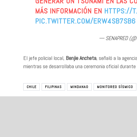
GENERAR UN TSUNAMI EN LAS CO
MÁS INFORMACIÓN EN
HTTPS://
PIC.TWITTER.COM/ERW4SB7SB6
— SENAPRED (@S
El jefe policial local,
Benjie Ancheta
, señaló a la agenci
mientras se desarrollaba una ceremonia oficial durant
CHILE
FILIPINAS
MINDANAO
MONITOREO SÍSMICO