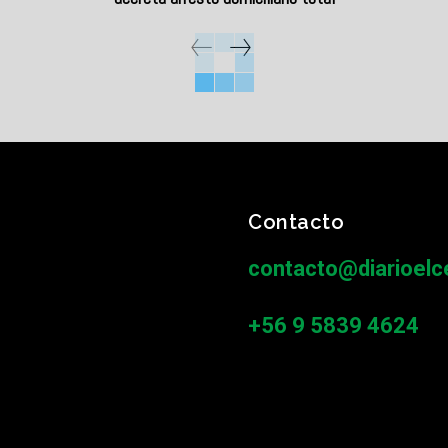
Contacto
contacto@diarioelce
+56 9 5839 4624