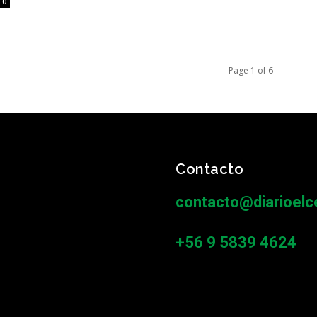
0
Page 1 of 6
Contacto
contacto@diarioelce
+56 9 5839 4624