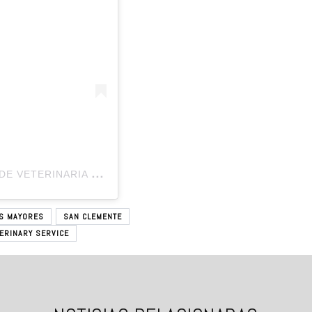
U
NA PUBLICACIÓN COMPARTIDA DE ESCUELA DE VETERINARIA UST (@VETERINARIAUSTTALCA)
ES MAYORES
SAN CLEMENTE
ERINARY SERVICE