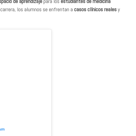
spacio de aprendizaje
para los
estudiantes de medicina
 carrera, los alumnos se enfrentan a
casos clínicos reales
y
ram